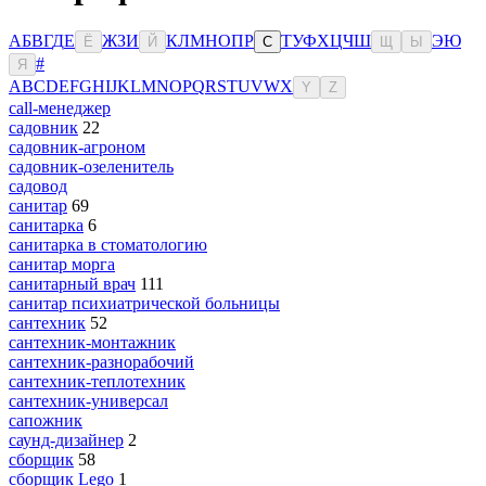
А
Б
В
Г
Д
Е
Ж
З
И
К
Л
М
Н
О
П
Р
Т
У
Ф
Х
Ц
Ч
Ш
Э
Ю
Ё
Й
С
Щ
Ы
#
Я
A
B
C
D
E
F
G
H
I
J
K
L
M
N
O
P
Q
R
S
T
U
V
W
X
Y
Z
сall-менеджер
садовник
22
садовник-агроном
садовник-озеленитель
садовод
санитар
69
санитарка
6
санитарка в стоматологию
санитар морга
санитарный врач
111
санитар психиатрической больницы
сантехник
52
сантехник-монтажник
сантехник-разнорабочий
сантехник-теплотехник
сантехник-универсал
сапожник
саунд-дизайнер
2
сборщик
58
сборщик Lego
1