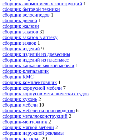
сборщик алюминиевых конструкций
1
сборщик бытовой техники
сборщик велосипедов
1
сборщик дверей
1
сборщик жалюзи
сборщик заказов
31
сборщик заказов в аптеку
сборщик заявок
1
сборщик изделий
9
сборщик изделий из древесины
сборщик изделий из пластмасс
сборщик каркасов мягкой мебели
1
сборщик-клепальщик
сборщик КМС
сборщик-комплектовщик
1
сборщик корпусной мебели
7
сборщик корпусов металлических судов
сборщик кухонь
2
сборщик мебели
10
сборщик мебели на производство
6
сборщик металлоконструкций
2
сборщик-монтажник
2
сборщик мягкой мебели
2
сборщик наружной рекламы
сборщик на склад
29