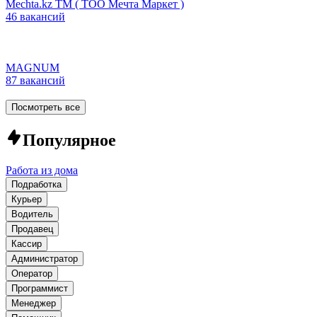
Mechta.kz TM ( ТОО Мечта Маркет )
46 вакансий
MAGNUM
87 вакансий
Посмотреть все
Популярное
Работа из дома
Подработка
Курьер
Водитель
Продавец
Кассир
Администратор
Оператор
Программист
Менеджер