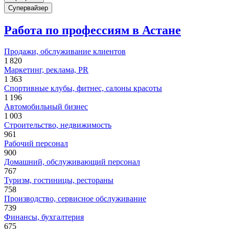
Супервайзер
Работа по профессиям в Астане
Продажи, обслуживание клиентов
1 820
Маркетинг, реклама, PR
1 363
Спортивные клубы, фитнес, салоны красоты
1 196
Автомобильный бизнес
1 003
Строительство, недвижимость
961
Рабочий персонал
900
Домашний, обслуживающий персонал
767
Туризм, гостиницы, рестораны
758
Производство, сервисное обслуживание
739
Финансы, бухгалтерия
675