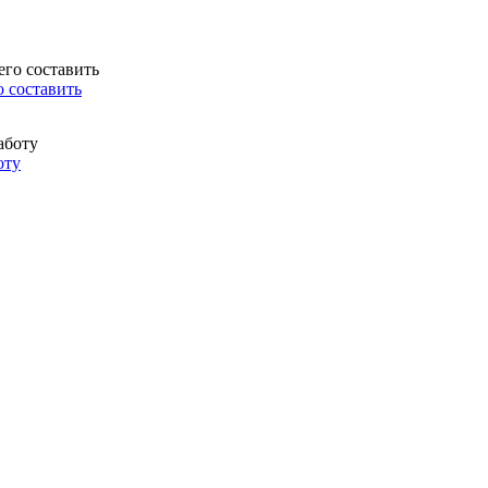
о составить
оту