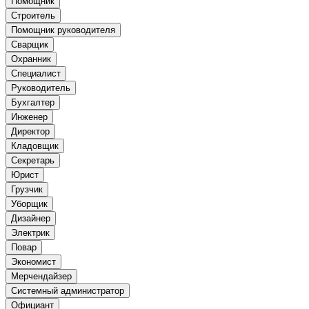
Помощник
Строитель
Помощник руководителя
Сварщик
Охранник
Специалист
Руководитель
Бухгалтер
Инженер
Директор
Кладовщик
Секретарь
Юрист
Грузчик
Уборщик
Дизайнер
Электрик
Повар
Экономист
Мерчендайзер
Системный администратор
Официант