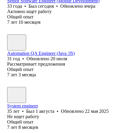
Senior Software Engineer (Mobile Development)
33
года
•
Был
сегодня
•
Обновлено
вчера
Активно ищет работу
Общий опыт
7
лет
10
месяцев
Automation QA Engineer (Java /JS)
31
год
•
Обновлено
20 июля
Рассматривает предложения
Общий опыт
7
лет
3
месяца
System engineer
35
лет
•
Был
1 августа
•
Обновлено
22 мая 2025
Не ищет работу
Общий опыт
7
лет
8
месяцев