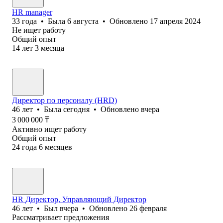
HR manager
33
года
•
Была
6 августа
•
Обновлено
17 апреля 2024
Не ищет работу
Общий опыт
14
лет
3
месяца
Директор по персоналу (HRD)
46
лет
•
Была
сегодня
•
Обновлено
вчера
3 000 000
₸
Активно ищет работу
Общий опыт
24
года
6
месяцев
HR Директор, Управляющий Директор
46
лет
•
Был
вчера
•
Обновлено
26 февраля
Рассматривает предложения