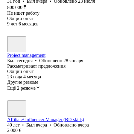
31
год
•
Был
вчера
•
Обновлено
23 июля
800 000
₸
Не ищет работу
Общий опыт
9
лет
6
месяцев
Project management
Был
сегодня
•
Обновлено
28 января
Рассматривает предложения
Общий опыт
23
года
4
месяца
Другие резюме
Ещё 2 резюме
Affiliate/ Influencer Manager (BD skills)
40
лет
•
Был
вчера
•
Обновлено
вчера
2 000
€