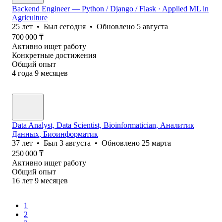
Backend Engineer — Python / Django / Flask · Applied ML in
Agriculture
25
лет
•
Был
сегодня
•
Обновлено
5 августа
700 000
₸
Активно ищет работу
Конкретные достижения
Общий опыт
4
года
9
месяцев
Data Analyst, Data Scientist, Bioinformatician, Аналитик
Данных, Биоинформатик
37
лет
•
Был
3 августа
•
Обновлено
25 марта
250 000
₸
Активно ищет работу
Общий опыт
16
лет
9
месяцев
1
2