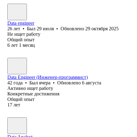
Data engineer
26
лет
•
Был
29 июля
•
Обновлено
29 октября 2025
Не ищет работу
Общий опыт
6
лет
1
месяц
Data Engineer (Инженер-программист)
42
года
•
Был
вчера
•
Обновлено
6 августа
Активно ищет работу
Конкретные достижения
Общий опыт
17
лет
Data Analyst