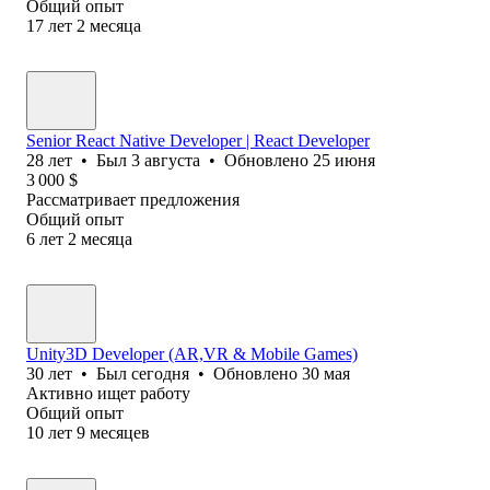
Общий опыт
17
лет
2
месяца
Senior React Native Developer | React Developer
28
лет
•
Был
3 августа
•
Обновлено
25 июня
3 000
$
Рассматривает предложения
Общий опыт
6
лет
2
месяца
Unity3D Developer (AR,VR & Mobile Games)
30
лет
•
Был
сегодня
•
Обновлено
30 мая
Активно ищет работу
Общий опыт
10
лет
9
месяцев