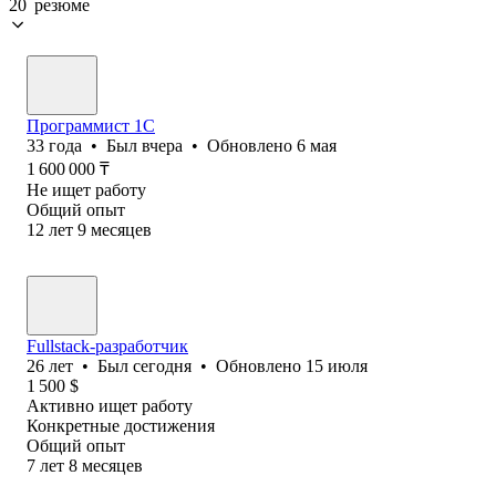
20 резюме
Программист 1C
33
года
•
Был
вчера
•
Обновлено
6 мая
1 600 000
₸
Не ищет работу
Общий опыт
12
лет
9
месяцев
Fullstack-разработчик
26
лет
•
Был
сегодня
•
Обновлено
15 июля
1 500
$
Активно ищет работу
Конкретные достижения
Общий опыт
7
лет
8
месяцев