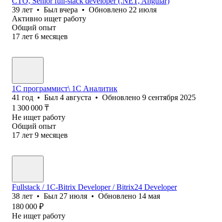
CTO, Senior full-stack developer (.NET, Angular)
39
лет
•
Был
вчера
•
Обновлено
22 июля
Активно ищет работу
Общий опыт
17
лет
6
месяцев
1С программист\ 1C Аналитик
41
год
•
Был
4 августа
•
Обновлено
9 сентября 2025
1 300 000
₸
Не ищет работу
Общий опыт
17
лет
9
месяцев
Fullstack / 1C-Bitrix Developer / Bitrix24 Developer
38
лет
•
Был
27 июля
•
Обновлено
14 мая
180 000
₽
Не ищет работу