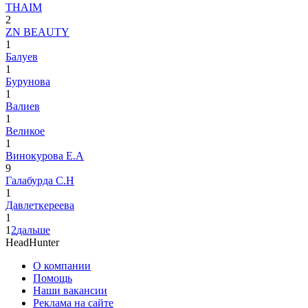
THAIM
2
ZN BEAUTY
1
Балуев
1
Бурунова
1
Валиев
1
Великое
1
Винокурова Е.А
9
Галабурда С.Н
1
Давлеткереева
1
1
2
дальше
HeadHunter
О компании
Помощь
Наши вакансии
Реклама на сайте