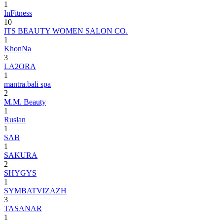
1
InFitness
10
ITS BEAUTY WOMEN SALON CO.
1
KhonNa
3
LA2ORA
1
mantra.bali spa
2
M.M. Beauty
1
Ruslan
1
SAB
1
SAKURA
2
SHYGYS
1
SYMBATVIZAZH
3
TASANAR
1