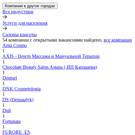
Компании в других городах
Все индустрии
Услуги для населения
Салоны красоты
54
компании с открытыми вакансиями
найдено,
все компании
Arna Cosmo
1
AXIS - Центр Массажа и Мануальной Терапии
1
Chocolate Beauty Salon Astana ( ИП Капашева)
1
Dentsel
1
DNK Cosmetologia
1
DS (Densaulyk)
1
Duli
1
Fortunata
1
FURORE_ES