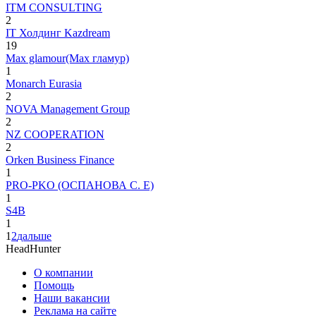
ITM CONSULTING
2
IT Холдинг Kazdream
19
Max glamour(Мах гламур)
1
Monarch Eurasia
2
NOVA Management Group
2
NZ COOPERATION
2
Orken Business Finance
1
PRO-PKO (ОСПАНОВА С. Е)
1
S4B
1
1
2
дальше
HeadHunter
О компании
Помощь
Наши вакансии
Реклама на сайте