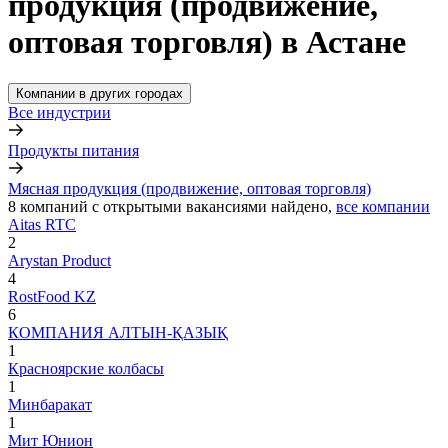
продукция (продвижение,
оптовая торговля) в Астане
Компании в других городах
Все индустрии
Продукты питания
Мясная продукция (продвижение, оптовая торговля)
8
компаний с открытыми вакансиями
найдено,
все компании
Aitas RTC
2
Arystan Product
4
RostFood KZ
6
КОМПАНИЯ АЛТЫН-ҚАЗЫҚ
1
Красноярские колбасы
1
Минбаракат
1
Мит Юнион