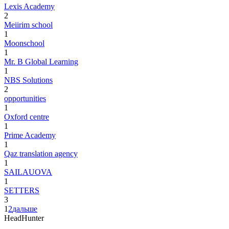
Lexis Academy
2
Meiirim school
1
Moonschool
1
Mr. B Global Learning
1
NBS Solutions
2
opportunities
1
Oxford centre
1
Prime Academy
1
Qaz translation agency
1
SAILAUOVA
1
SETTERS
3
1
2
дальше
HeadHunter