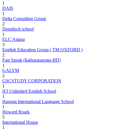
1
DAIS
1
Delta Consulting Group
2
Denglisch school
1
ELC Astana
3
English Education Group ( TM OXFORD )
2
Fast Speak (Байшоканова ИП)
1
GALYM
2
GSCSTUDY CORPORATION
1
H3 Unlimited English School
1
Hangan International Language School
1
Howard Roark
5
International House
1