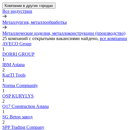
Компании в других городах
Все индустрии
Металлургия, металлообработка
Металлические изделия, металлоконструкции (производство)
25
компаний с открытыми вакансиями
найдено,
все компании
AVECO Group
1
DORRI GROUP
1
IBM Astana
2
KazTI Tools
1
Norma Community
1
OSP KURYLYS
2
Q17 Construction Astana
1
SG Beton завод
2
SPP Trading Company