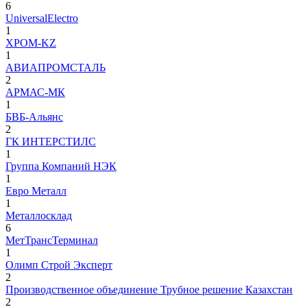
6
UniversalElectro
1
XPOM-KZ
1
АВИАПРОМСТАЛЬ
2
АРМАС-МК
1
БВБ-Альянс
2
ГК ИНТЕРСТИЛС
1
Группа Компаний НЭК
1
Евро Металл
1
Металлосклад
6
МетТрансТерминал
1
Олимп Строй Эксперт
2
Производственное объединение Трубное решение Казахстан
2