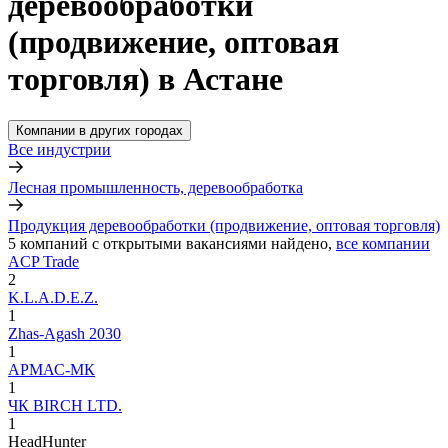
деревообработки
(продвижение, оптовая
торговля) в Астане
Компании в других городах
Все индустрии
Лесная промышленность, деревообработка
Продукция деревообработки (продвижение, оптовая торговля)
5
компаний с открытыми вакансиями
найдено,
все компании
ACP Trade
2
K.L.A.D.E.Z.
1
Zhas-Agash 2030
1
АРМАС-МК
1
ЧК BIRCH LTD.
1
HeadHunter