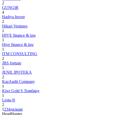
2
GUNGIR
4
Hadiya Invest
2
Hikari Ventures
1
HIVE finance & law
1
Hive finance & law
1
ITM CONSULTING
2
JBS fortune
1
JENIL IPOTEKA
2
KazAudit Company
1
Kiwi Gold S Ломбард
1
Lesta-N
2
1
2
3
4
дальше
HeadHunter