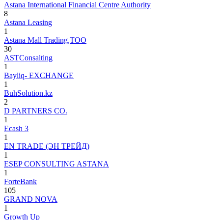
Astana International Financial Centre Authority
8
Astana Leasing
1
Astana Mall Trading,ТОО
30
ASTConsalting
1
Bayliq- EXCHANGE
1
BuhSolution.kz
2
D PARTNERS CO.
1
Ecash 3
1
EN TRADE (ЭН ТРЕЙД)
1
ESEP CONSULTING ASTANA
1
ForteBank
105
GRAND NOVA
1
Growth Up