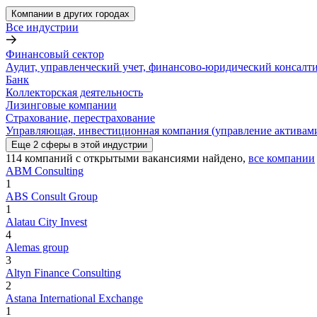
Компании в других городах
Все индустрии
Финансовый сектор
Аудит, управленческий учет, финансово-юридический консалт
Банк
Коллекторская деятельность
Лизинговые компании
Страхование, перестрахование
Управляющая, инвестиционная компания (управление активам
Еще
2
сферы
в этой индустрии
114
компаний с открытыми вакансиями
найдено,
все компании
ABM Consulting
1
ABS Consult Group
1
Alatau City Invest
4
Alemas group
3
Altyn Finance Consulting
2
Astana International Exchange
1